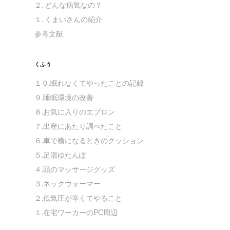
２. どんな病気なの？
１. くまいさんの紹介
参考文献
くふう
１０.眠れなくてやったことの記録
９.睡眠環境の改善
８.お気に入りのエプロン
７.出産にあたり調べたこと
６.車で横になるときのクッション
５.足湯ゆたんぽ
４.頭のマッサージグッズ
３.ネックウォーマー
２.低気圧が辛くてやること
１.在宅ワーカーのPC周辺