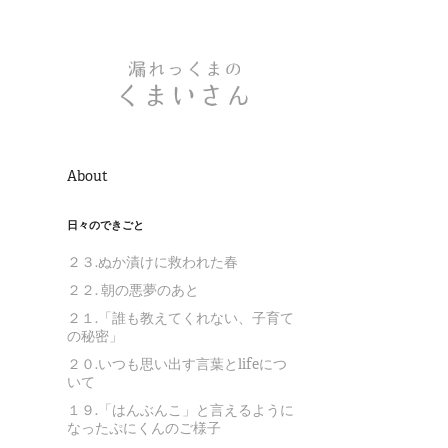
About
日々のできごと
２３.ぬか漬けに救われた春
２２. 朝の悪夢のあと
２１.「誰も教えてくれない、子育て
の秘密」
２０.いつも思い出す言葉とlifeにつ
いて
１９.「はんぶんこ」と言えるように
なったぷにくんのご様子