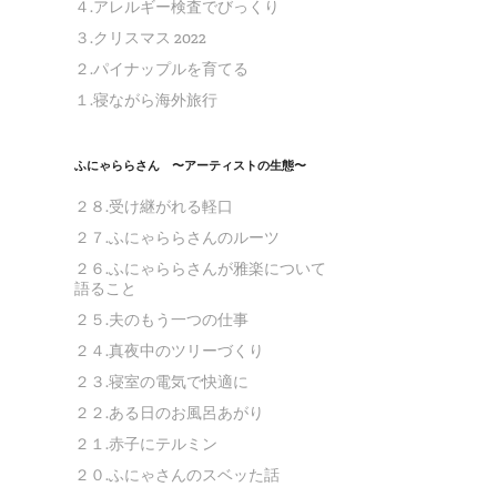
４.アレルギー検査でびっくり
３.クリスマス 2022
２.パイナップルを育てる
１.寝ながら海外旅行
ふにゃららさん 〜アーティストの生態〜
２８.受け継がれる軽口
２７.ふにゃららさんのルーツ
２６.ふにゃららさんが雅楽について
語ること
２５.夫のもう一つの仕事
２４.真夜中のツリーづくり
２３.寝室の電気で快適に
２２.ある日のお風呂あがり
２１.赤子にテルミン
２０.ふにゃさんのスベッた話