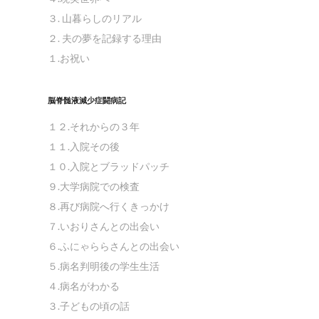
３. 山暮らしのリアル
２. 夫の夢を記録する理由
１.お祝い
脳脊髄液減少症闘病記
１２.それからの３年
１１.入院その後
１０.入院とブラッドパッチ
９.大学病院での検査
８.再び病院へ行くきっかけ
７.いおりさんとの出会い
６.ふにゃららさんとの出会い
５.病名判明後の学生生活
４.病名がわかる
３.子どもの頃の話