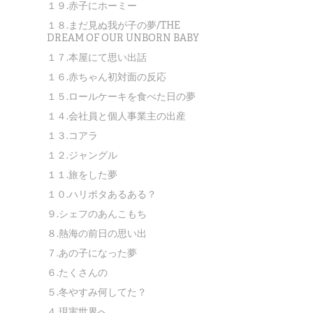
１９.赤子にホーミー
１８.まだ見ぬ我が子の夢/THE
DREAM OF OUR UNBORN BABY
１７.本屋にて思い出話
１６.赤ちゃん初対面の反応
１５.ロールケーキを食べた日の夢
１４.会社員と個人事業主の出産
１３.コアラ
１２.ジャングル
１１.旅をした夢
１０.ハリポタあるある？
９.シェフのあんこもち
８.熱海の前日の思い出
７.あの子になった夢
６.たくさんの
５.冬やすみ何してた？
４.現実世界へ