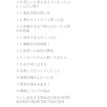
１８.悲しいと言えるようになったぷ
にくんのご様子
１７.新生児室の思い出
１６.鼻からスイカ？と思った話
１５.妊娠するまで知らなかった人体
の不思議
１４.温玉でまんぞくごはん
１３.胸郭出口症候群？
１２.絵本への反応の変化
１１.ヘルパーさんに頼ってみたら
１０.おかゆにはまる
９.出産してびっくりしたこと
８.無痛分娩のよかった点
７.田舎出身あるある？
６.睡眠についての悩み
５.いい話をする英会話の先生/WISE
WORDS FROM THE TEACHER